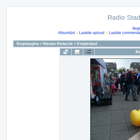
Radio Stad
Beg
Albumlijst
Laatste upload
Laatste commenta
Beginpagina
>
Nieuws Redactie
>
Knopenbad
Be