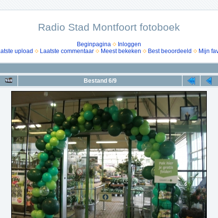
Radio Stad Montfoort fotoboek
Beginpagina
Inloggen
atste upload
Laatste commentaar
Meest bekeken
Best beoordeeld
Mijn fa
Bestand 6/9