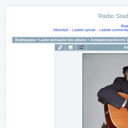
Radio Stad
Beg
Albumlijst
Laatste upload
Laatste commenta
Beginpagina
>
Laatst gemaakte foto albums
>
Zondagmorgenkoorts 1
Be