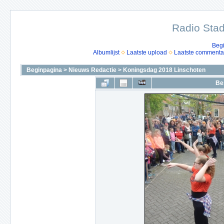
Radio Stad
Beg
Albumlijst
Laatste upload
Laatste commenta
Beginpagina
>
Nieuws Redactie
>
Koningsdag 2018 Linschoten
Be