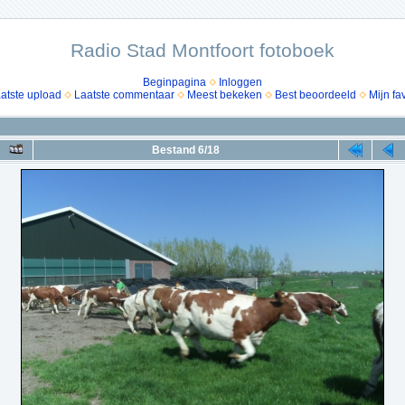
Radio Stad Montfoort fotoboek
Beginpagina
Inloggen
atste upload
Laatste commentaar
Meest bekeken
Best beoordeeld
Mijn fa
Bestand 6/18