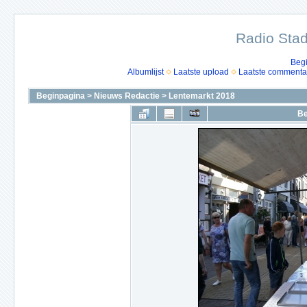
Radio Stad
Beg
Albumlijst
Laatste upload
Laatste commenta
Beginpagina
>
Nieuws Redactie
>
Lentemarkt 2018
Be