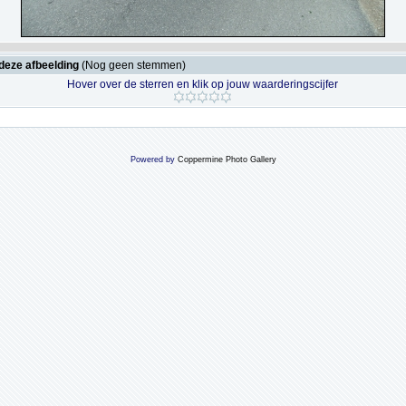
deze afbeelding
(Nog geen stemmen)
Hover over de sterren en klik op jouw waarderingscijfer
Powered by
Coppermine Photo Gallery