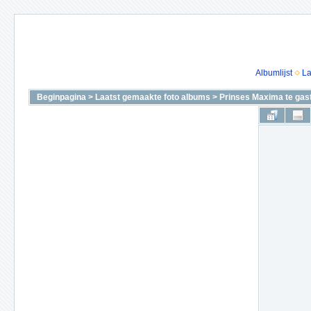
Albumlijst
La
Beginpagina
>
Laatst gemaakte foto albums
>
Prinses Maxima te gas