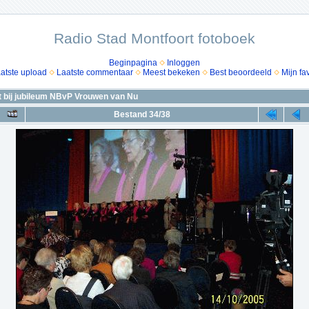
Radio Stad Montfoort fotoboek
Beginpagina
Inloggen
atste upload
Laatste commentaar
Meest bekeken
Best beoordeeld
Mijn fa
t bij jubileum NBvP Vrouwen van Nu
Bestand 34/38