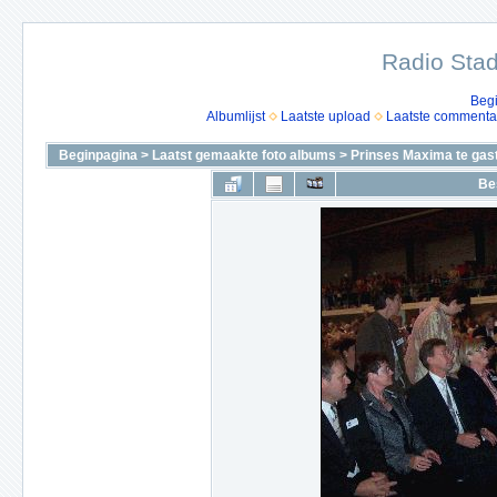
Radio Stad
Beg
Albumlijst
Laatste upload
Laatste commenta
Beginpagina
>
Laatst gemaakte foto albums
>
Prinses Maxima te gas
Be