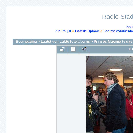
Radio Stad
Beg
Albumlijst
Laatste upload
Laatste commenta
Beginpagina
>
Laatst gemaakte foto albums
>
Prinses Maxima te gas
Be