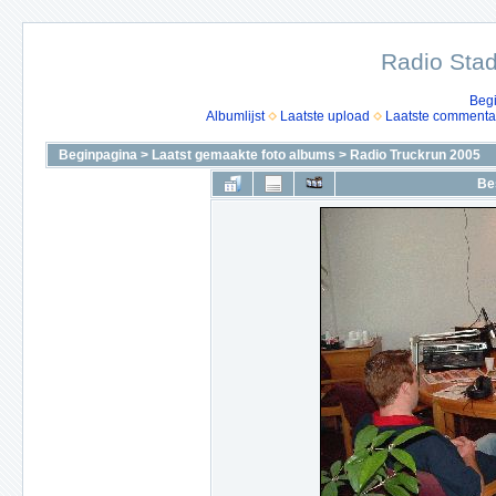
Radio Stad
Beg
Albumlijst
Laatste upload
Laatste commenta
Beginpagina
>
Laatst gemaakte foto albums
>
Radio Truckrun 2005
Be