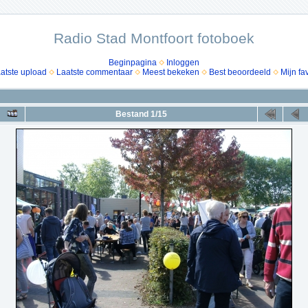
Radio Stad Montfoort fotoboek
Beginpagina
Inloggen
atste upload
Laatste commentaar
Meest bekeken
Best beoordeeld
Mijn fa
Bestand 1/15