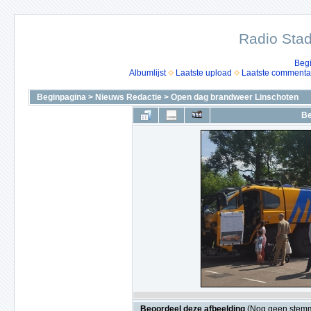
Radio Stad
Beg
Albumlijst
Laatste upload
Laatste commenta
Beginpagina
>
Nieuws Redactie
>
Open dag brandweer Linschoten
Be
Beoordeel deze afbeelding
(Nog geen stem