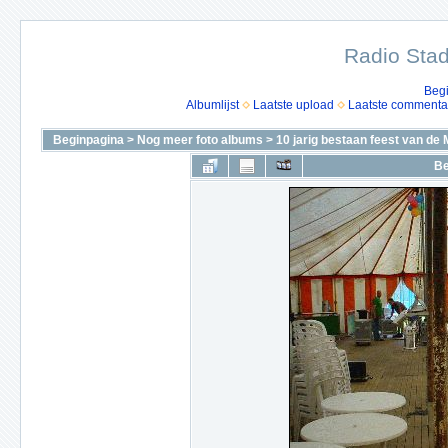
Radio Stad
Beg
Albumlijst
Laatste upload
Laatste commenta
Beginpagina
>
Nog meer foto albums
>
10 jarig bestaan feest van de 
Be