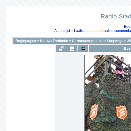
Radio Stad
Beg
Albumlijst
Laatste upload
Laatste commenta
Beginpagina
>
Nieuws Redactie
>
Carnavalsoptocht in Knopengein 2
Bes