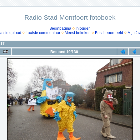
Radio Stad Montfoort fotoboek
Beginpagina
Inloggen
atste upload
Laatste commentaar
Meest bekeken
Best beoordeeld
Mijn fa
017
Bestand 19/130