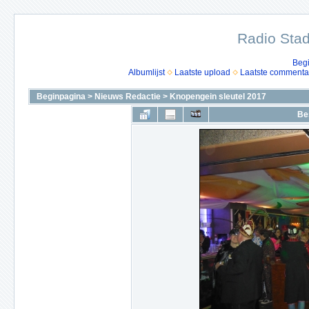
Radio Stad
Beg
Albumlijst
Laatste upload
Laatste commenta
Beginpagina
>
Nieuws Redactie
>
Knopengein sleutel 2017
Be