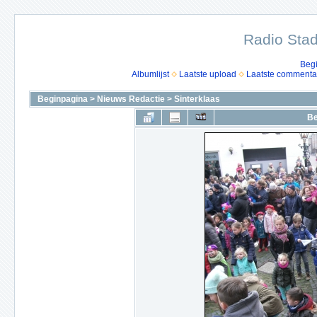
Radio Stad
Beg
Albumlijst
Laatste upload
Laatste commenta
Beginpagina
>
Nieuws Redactie
>
Sinterklaas
Be