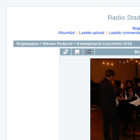
Radio Stad
Beg
Albumlijst
Laatste upload
Laatste commenta
Beginpagina
>
Nieuws Redactie
>
Koningsnacht Linschoten 2016
Be