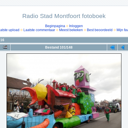
Radio Stad Montfoort fotoboek
Beginpagina
Inloggen
atste upload
Laatste commentaar
Meest bekeken
Best beoordeeld
Mijn fa
016
Bestand 101/148