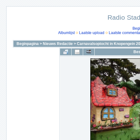
Radio Stad
Beg
Albumlijst
Laatste upload
Laatste commenta
Beginpagina
>
Nieuws Redactie
>
Carnavalsoptocht in Knopengein 2
Bes