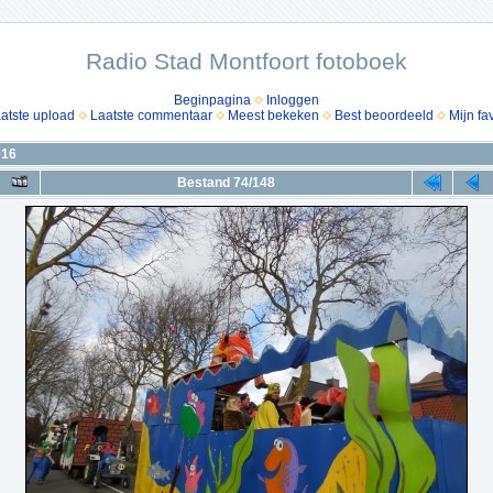
Radio Stad Montfoort fotoboek
Beginpagina
Inloggen
atste upload
Laatste commentaar
Meest bekeken
Best beoordeeld
Mijn fa
016
Bestand 74/148