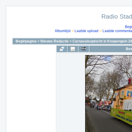
Radio Stad
Beg
Albumlijst
Laatste upload
Laatste commenta
Beginpagina
>
Nieuws Redactie
>
Carnavalsoptocht in Knopengein 2
Bes