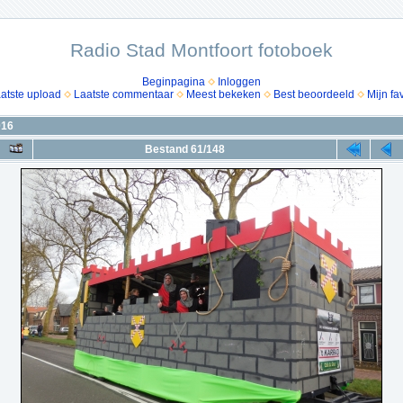
Radio Stad Montfoort fotoboek
Beginpagina
Inloggen
atste upload
Laatste commentaar
Meest bekeken
Best beoordeeld
Mijn fa
016
Bestand 61/148