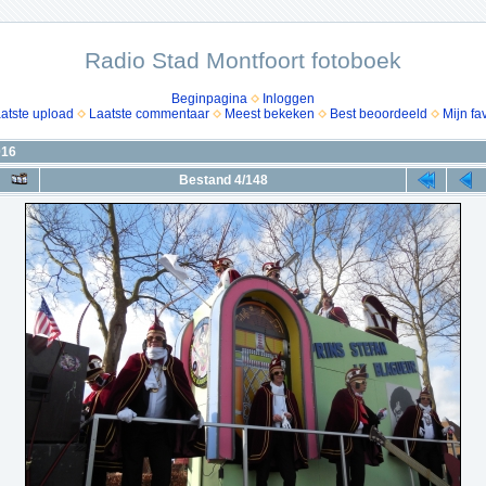
Radio Stad Montfoort fotoboek
Beginpagina
Inloggen
atste upload
Laatste commentaar
Meest bekeken
Best beoordeeld
Mijn fa
016
Bestand 4/148