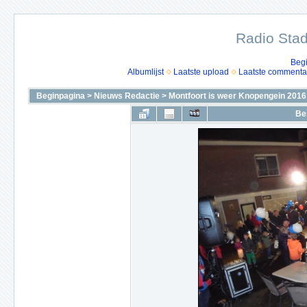
Radio Stad
Beg
Albumlijst
Laatste upload
Laatste commenta
Beginpagina
>
Nieuws Redactie
>
Montfoort is weer Knopengein 2016
Be