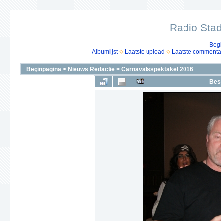
Radio Stad
Beg
Albumlijst
Laatste upload
Laatste commenta
Beginpagina
>
Nieuws Redactie
>
Carnavalsspektakel 2016
Bes