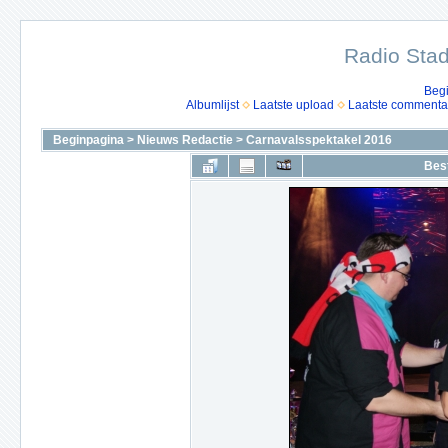
Radio Stad
Beg
Albumlijst
Laatste upload
Laatste commenta
Beginpagina
>
Nieuws Redactie
>
Carnavalsspektakel 2016
Bes