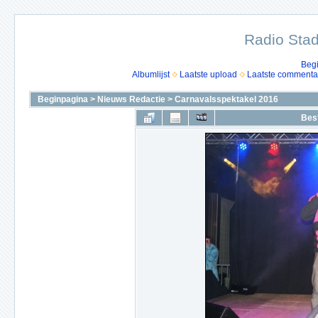
Radio Stad
Beg
Albumlijst
Laatste upload
Laatste commenta
Beginpagina
>
Nieuws Redactie
>
Carnavalsspektakel 2016
Bes