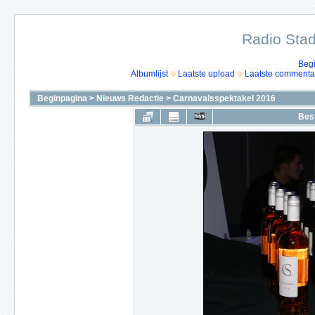
Radio Stad
Beg
Albumlijst
Laatste upload
Laatste commenta
Beginpagina
>
Nieuws Redactie
>
Carnavalsspektakel 2016
Bes