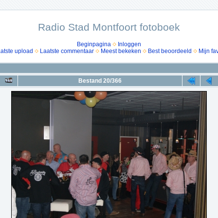
Radio Stad Montfoort fotoboek
Beginpagina
Inloggen
atste upload
Laatste commentaar
Meest bekeken
Best beoordeeld
Mijn fa
Bestand 20/366