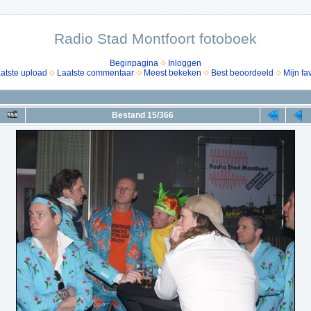
Radio Stad Montfoort fotoboek
Beginpagina
Inloggen
atste upload
Laatste commentaar
Meest bekeken
Best beoordeeld
Mijn fa
Bestand 15/366