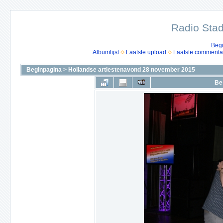
Radio Stad
Beg
Albumlijst
Laatste upload
Laatste commenta
Beginpagina
>
Hollandse artiestenavond 28 november 2015
Be