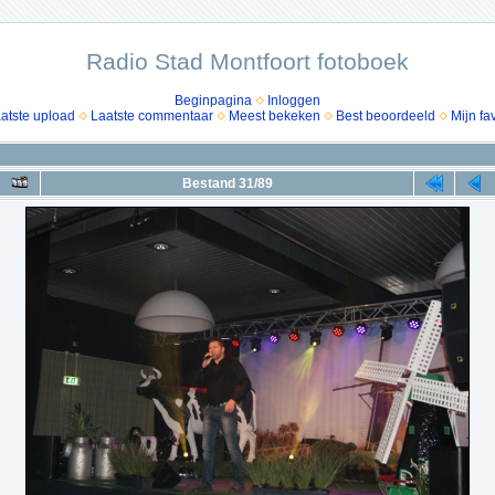
Radio Stad Montfoort fotoboek
Beginpagina
Inloggen
atste upload
Laatste commentaar
Meest bekeken
Best beoordeeld
Mijn fa
Bestand 31/89