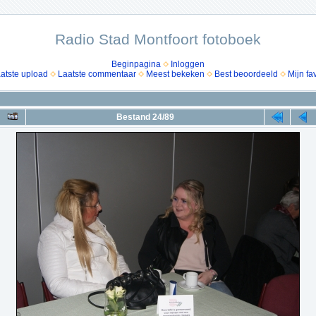
Radio Stad Montfoort fotoboek
Beginpagina
Inloggen
atste upload
Laatste commentaar
Meest bekeken
Best beoordeeld
Mijn fa
Bestand 24/89