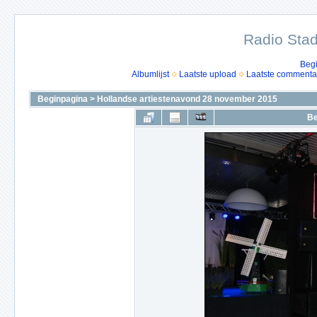
Radio Stad
Beg
Albumlijst
Laatste upload
Laatste commenta
Beginpagina
>
Hollandse artiestenavond 28 november 2015
Be