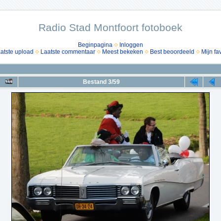
Radio Stad Montfoort fotoboek
Beginpagina
Inloggen
atste upload
Laatste commentaar
Meest bekeken
Best beoordeeld
Mijn fa
Bestand 3/59