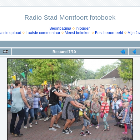
Radio Stad Montfoort fotoboek
Beginpagina
Inloggen
atste upload
Laatste commentaar
Meest bekeken
Best beoordeeld
Mijn fa
Bestand 7/10