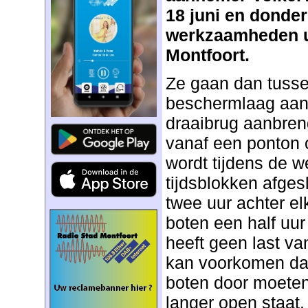
18 juni en donder
werkzaamheden ui
Montfoort.
Ze gaan dan tusse
beschermlaag aan
draaibrug aanbren
vanaf een ponton 
wordt tijdens de 
tijdsblokken afges
twee uur achter e
boten een half uu
heeft geen last v
kan voorkomen dat 
boten door moeten 
langer open staat.