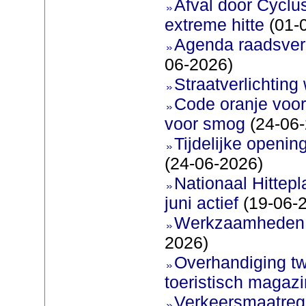
Afval door Cyclu
extreme hitte
(01-
Agenda raadsverg
06-2026)
Straatverlichting 
Code oranje voor
voor smog
(24-06-
Tijdelijke openi
(24-06-2026)
Nationaal Hittep
juni actief
(19-06-
Werkzaamheden 
2026)
Overhandiging t
toeristisch magaz
Verkeersmaatreg