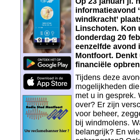
Op 23 januari jl. 
informatieavond 
windkracht’ plaa
Linschoten. Kon u 
donderdag 20 feb
eenzelfde avond i
Montfoort. Denkt
financiële opbre
Tijdens deze avo
mogelijkheden die 
met u in gesprek.
over? Er zijn vers
voor beheer, zeg
bij windmolens. Wa
belangrijk? En wie