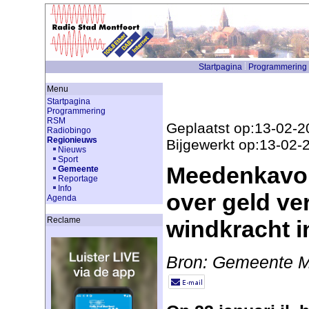
Startpagina
Programmering
Menu
Startpagina
Programmering
RSM
Geplaatst op:13-02-2
Radiobingo
Regionieuws
Bijgewerkt op:13-02-
Nieuws
Sport
Meedenkavo
Gemeente
Reportage
Info
over geld ve
Agenda
Reclame
windkracht i
Bron: Gemeente M