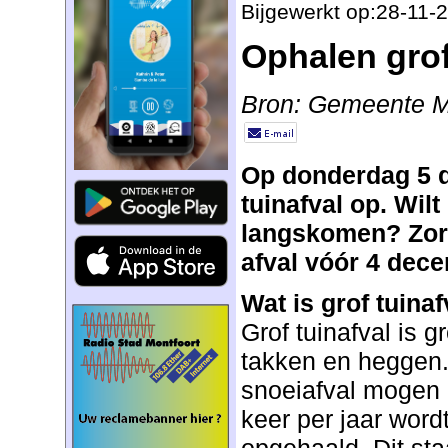
Bijgewerkt op:28-11-
Ophalen grof
Bron: Gemeente M
Op donderdag 5 d
tuinafval op. Wilt 
langskomen? Zorg
afval vóór 4 dec
Wat is grof tuinaf
Grof tuinafval is g
takken en heggen.
snoeiafval mogen 
keer per jaar wordt
opgehaald. Dit sta