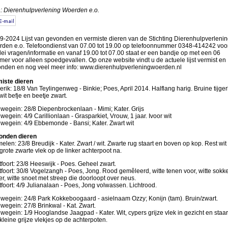
: Dierenhulpverlening Woerden e.o.
9-2024 Lijst van gevonden en vermiste dieren van de Stichting Dierenhulpverlenin
den e.o. Telefoondienst van 07.00 tot 19.00 op telefoonnummer 0348-414242 voo
rlei vragen/informatie en vanaf 19.00 tot 07.00 staat er een bandje op met een 06
er voor alleen spoedgevallen. Op onze website vindt u de actuele lijst vermist en
nden en nog veel meer info: www.dierenhulpverleningwoerden.nl
iste dieren
rik: 18/8 Van Teylingenweg - Binkie; Poes, April 2014. Halflang harig. Bruine tijger
wit befje en beetje zwart.
wegein: 28/8 Diepenbrockenlaan - Mimi; Kater. Grijs
wegein: 4/9 Carillionlaan - Grasparkiet, Vrouw, 1 jaar. Ivoor wit
wegein: 4/9 Ebbemonde - Bansi; Kater. Zwart wit
onden dieren
elen: 23/8 Breudijk - Kater. Zwart / wit. Zwarte rug staart en boven op kop. Rest wit
grote zwarte vlek op de linker achterpoot na.
foort: 23/8 Heeswijk - Poes. Geheel zwart.
foort: 30/8 Vogelzangh - Poes, Jong. Rood gemêleerd, witte tenen voor, witte sokk
er, witte snoet met streep die doorloopt over neus.
foort: 4/9 Julianalaan - Poes, Jong volwassen. Lichtrood.
wegein: 24/8 Park Kokkeboogaard - asielnaam Ozzy; Konijn (tam). Bruin/zwart.
wegein: 27/8 Brinkwal - Kat. Zwart.
wegein: 1/9 Hooglandse Jaagpad - Kater. Wit, cypers grijze vlek in gezicht en staar
kleine grijze vlekjes op de achterpoten.