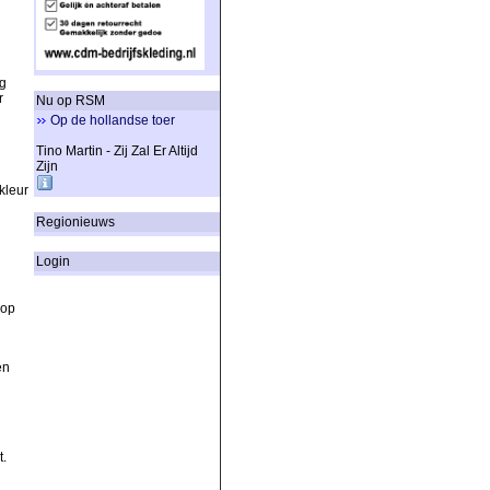
g
r
Nu op RSM
Op de hollandse toer
Tino Martin - Zij Zal Er Altijd
Zijn
kleur
Regionieuws
Login
 op
en
t.