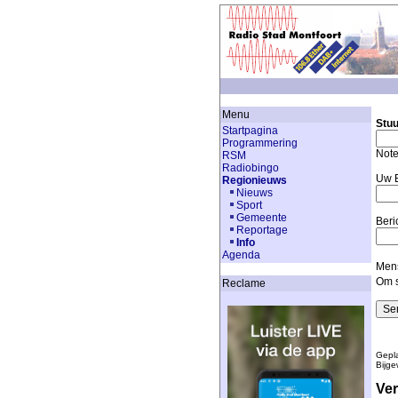
Menu
Stuu
Startpagina
Programmering
Note
RSM
Radiobingo
Uw E
Regionieuws
Nieuws
Sport
Gemeente
Beri
Reportage
Info
Agenda
Mens
Om s
Reclame
Gepla
Bijge
Ver