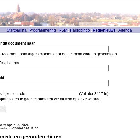
Startpagina
Programmering
RSM
Radiobingo
Regionieuws
Agenda
r dit document naar
: Meerdere ontvangers moeten door een comma worden gescheiden
mail adres
cht
elijke controle:
(Vul hier 3417 in).
pam tegen te gaan controleren we dit veld op deze waarde.
atst op:05-09-2024
werkt op:05-09-2024 11:56
miste en gevonden dieren