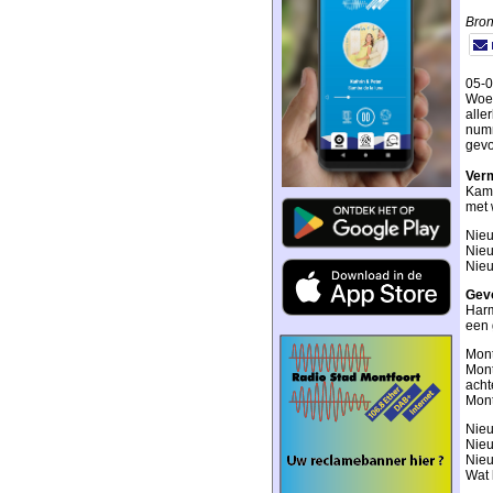
Bron
05-0
Woer
alle
numm
gevo
Verm
Kame
met 
Nieu
Nieu
Nieu
Gev
Harm
een 
Mont
Mont
acht
Mont
Nieu
Nieu
Nieu
Wat 