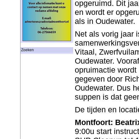
opgeruimd. Dit jaa
en wordt er opger
als in Oudewater.
Net als vorig jaar 
samenwerkingsver
Vitaal, Zwerfvuil
Zoeken
Oudewater. Voora
opruimactie wordt 
gegeven door Rich
Oudewater. Dus he
suppen is dat gee
De tijden en locati
Montfoort: Beatri
9:00u start instru