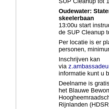
SUP Cleanup tot 
Oudewater: State
skeelerbaan
13:00u start instr
de SUP Cleanup t
Per locatie is er 
personen, minimum 
Inschrijven kan
via
z.ambassadeu
informatie kunt u
Deelname is gratis
het Blauwe Bewoner
Hoogheemraadsch
Rijnlanden (HDSR