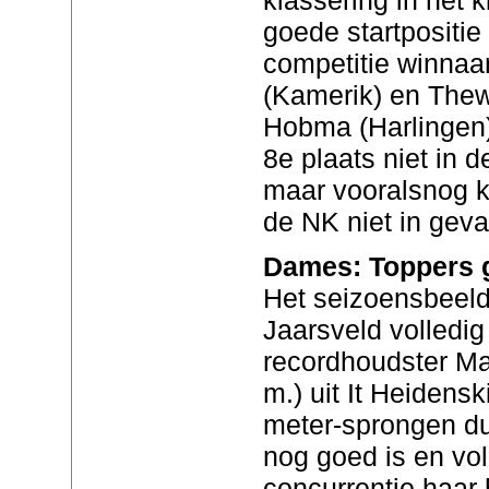
goede startpositie
competitie winnaa
(Kamerik) en Thew
Hobma (Harlingen
8e plaats niet in d
maar vooralsnog 
de NK niet in geva
Dames: Toppers 
Het seizoensbeeld
Jaarsveld volledi
recordhoudster Mar
m.) uit It Heidens
meter-sprongen du
nog goed is en vo
concurrentie haar h