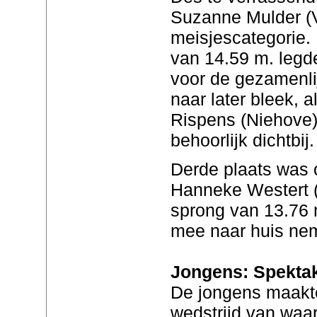
Suzanne Mulder (Vl
meisjescategorie.
van 14.59 m. legd
voor de gezamenli
naar later bleek, 
Rispens (Niehove)
behoorlijk dichtbij.
Derde plaats was o
Hanneke Westert 
sprong van 13.76 
mee naar huis ne
Jongens: Spektak
De jongens maakte
wedstrijd van waarb