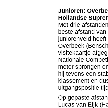
Junioren: Overbee
Hollandse Supre
Met drie afstanden
beste afstand van 
juniorenveld heeft 
Overbeek (Benscho
visitekaartje afge
Nationale Competit
meter sprongen en
hij tevens een sta
klassement en du
uitgangspositie ti
Op gepaste afstan
Lucas van Eijk (H