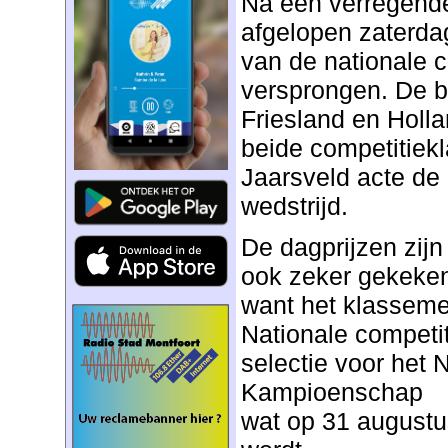
Na een verregend
afgelopen zaterdag
van de nationale c
versprongen. De be
Friesland en Holl
beide competitiek
Jaarsveld acte de
wedstrijd.
De dagprijzen zijn
ook zeker gekeken
want het klasseme
Nationale competit
selectie voor het 
Kampioenschap
wat op 31 augustu