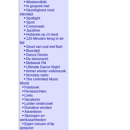
Weekendblik
In gesprek met
Gezelligheid rond
etenstijd
Spotlight
Sport
Crossroads
Jazztime
Hollands op z'n best
120 Minuten terug in de
tijd
Goud van oud met Bart
Bluestijd
Dance Desire
De dansnacht
Midweek FM
Ultimate Dance Night
Immer wieder volksmusik
Nonstop radio
The Unlimited Music
World
Fotoboek
Persberichten
Links
Vacatures
Luister onderzoek
Donateur worden
Adverteren
Storingen en
werkzaamheden
Eigen nieuws of tip
opsturen