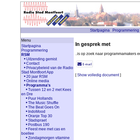
Startpagina
Programmering
Menu
In gesprek met
Startpagina
Programmering
..is op zoek naar programmamakers e
RSM
Uitzending gemist
Contact
Privacybeleid van de Radio
Stad Montfoort App
[
Show volledig document
]
20 jaar RSM
Online media
Programma's
Tussen 12 en 2 met Kees
en Dre
Puur Hollands
The Music Shuffle
The Beat Goes On
IndoMood
Oranje Top 30
Stadspraet
Postbus 190
Feest mee met cas en
boellee
Zondagmorgen vitamine